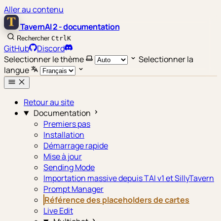
Aller au contenu
TavernAI 2 - documentation
Rechercher
Ctrl
K
GitHub
Discord
Selectionner le thème
Selectionner la
langue
Retour au site
Documentation
Premiers pas
Installation
Démarrage rapide
Mise à jour
Sending Mode
Importation massive depuis TAI v1 et SillyTavern
Prompt Manager
Référence des placeholders de cartes
Live Edit