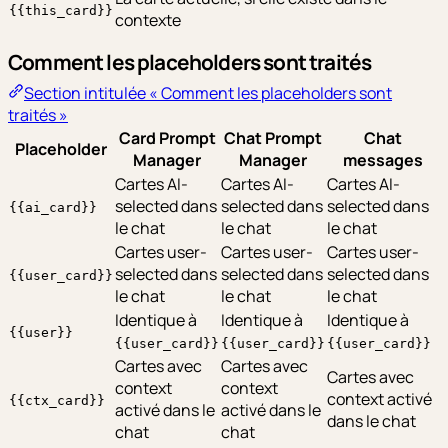
{{this_card}}
contexte
Comment les placeholders sont traités
Section intitulée « Comment les placeholders sont
traités »
Card Prompt
Chat Prompt
Chat
Placeholder
Manager
Manager
messages
Cartes AI-
Cartes AI-
Cartes AI-
selected dans
selected dans
selected dans
{{ai_card}}
le chat
le chat
le chat
Cartes user-
Cartes user-
Cartes user-
selected dans
selected dans
selected dans
{{user_card}}
le chat
le chat
le chat
Identique à
Identique à
Identique à
{{user}}
{{user_card}}
{{user_card}}
{{user_card}}
Cartes avec
Cartes avec
Cartes avec
context
context
context activé
{{ctx_card}}
activé dans le
activé dans le
dans le chat
chat
chat