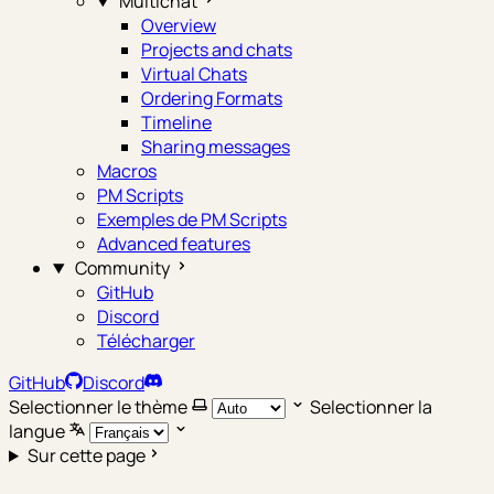
Multichat
Overview
Projects and chats
Virtual Chats
Ordering Formats
Timeline
Sharing messages
Macros
PM Scripts
Exemples de PM Scripts
Advanced features
Community
GitHub
Discord
Télécharger
GitHub
Discord
Selectionner le thème
Selectionner la
langue
Sur cette page