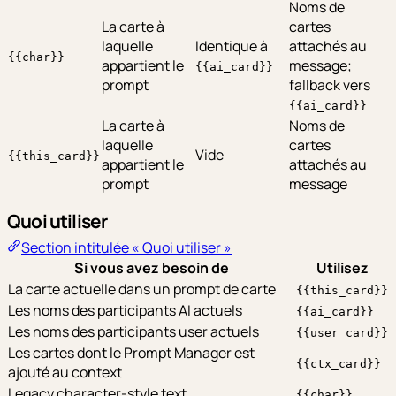
Noms de
La carte à
cartes
laquelle
Identique à
attachés au
{{char}}
appartient le
message;
{{ai_card}}
prompt
fallback vers
{{ai_card}}
La carte à
Noms de
laquelle
cartes
Vide
{{this_card}}
appartient le
attachés au
prompt
message
Quoi utiliser
Section intitulée « Quoi utiliser »
Si vous avez besoin de
Utilisez
La carte actuelle dans un prompt de carte
{{this_card}}
Les noms des participants AI actuels
{{ai_card}}
Les noms des participants user actuels
{{user_card}}
Les cartes dont le Prompt Manager est
{{ctx_card}}
ajouté au context
Legacy character-style text
{{char}}